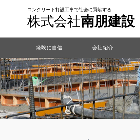
実
コンクリート打設工事で社会に貢献する
績
株式会社
南朋建設
に
自
信
の
経験に自信
会社紹介
南
朋
建
設