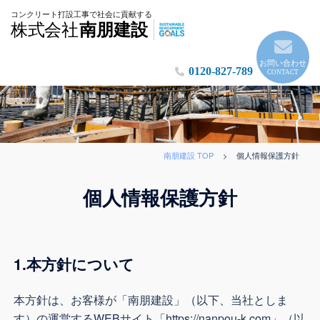
実
コンクリート打設工事で社会に貢献する
株式会社
南朋建設
績
に
自
お問い合わせ
0120-827-789
CONTACT
信
の
南
朋
建
南朋建設 TOP
>
個人情報保護方針
設
個人情報保護方針
1.本方針について
本方針は、お客様が「南朋建設」（以下、当社としま
す）の運営するWEBサイト「https://nanpou-k.com」（以