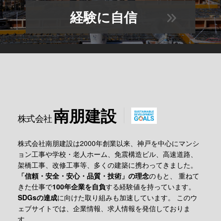
経験に自信
南朋建設
株式会社
株式会社南朋建設は2000年創業以来、神戸を中心に
マンシ
ョン工事や学校・老人ホーム、免震構造ビル、高速道路、
架橋工事、改修工事等、多くの建築に携わってきました。
「信頼・安全・安心・品質・技術」の理念
のもと、
重ねて
きた仕事で
100年企業を自負
する経験値を持っています。
SDGsの達成
に向けた取り組みも加速しています。
このウ
ェブサイトでは、企業情報、求人情報を発信しておりま
す。