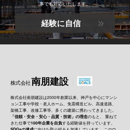
事でも対応いたします。
経験に自信
南朋建設
株式会社
株式会社南朋建設は2000年創業以来、神戸を中心に
マンシ
ョン工事や学校・老人ホーム、免震構造ビル、高速道路、
架橋工事、改修工事等、多くの建築に携わってきました。
「信頼・安全・安心・品質・技術」の理念
のもと、
重ねて
きた仕事で
100年企業を自負
する経験値を持っています。
SDGsの達成
に向けた取り組みも加速しています。
このウ