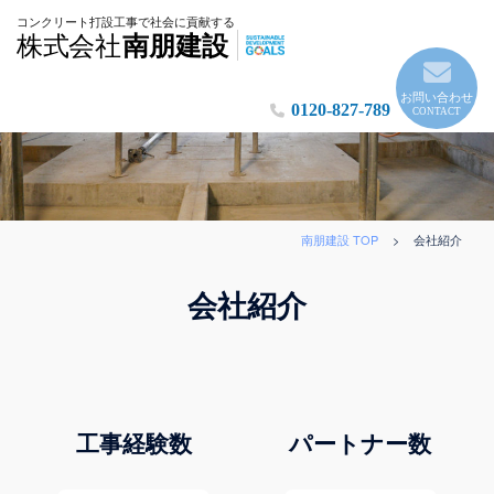
実
コンクリート打設工事で社会に貢献する
株式会社
南朋建設
績
に
自
お問い合わせ
0120-827-789
CONTACT
信
の
南
朋
建
南朋建設 TOP
>
会社紹介
設
会社紹介
工事経験数
パートナー数