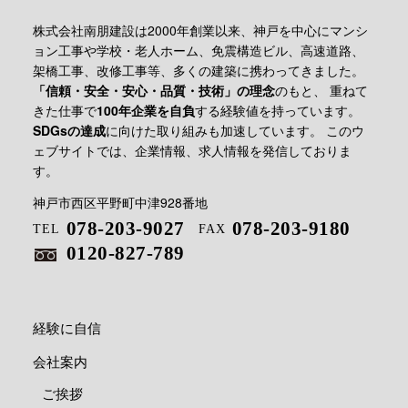
株式会社南朋建設は2000年創業以来、神戸を中心に
マンシ
ョン工事や学校・老人ホーム、免震構造ビル、高速道路、
架橋工事、改修工事等、多くの建築に携わってきました。
「信頼・安全・安心・品質・技術」の理念
のもと、
重ねて
きた仕事で
100年企業を自負
する経験値を持っています。
SDGsの達成
に向けた取り組みも加速しています。
このウ
ェブサイトでは、企業情報、求人情報を発信しておりま
す。
神戸市西区平野町中津928番地
078-203-9027
078-203-9180
TEL
FAX
0120-827-789
経験に自信
会社案内
ご挨拶