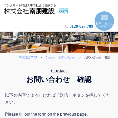
実
コンクリート打設工事で社会に貢献する
株式会社
南朋建設
績
に
自
お問い合わせ
0120-827-789
CONTACT
信
の
南
朋
建
南朋建設 TOP
>
Contact お問い合わせ
>
お問い合わせ 確認
設
Contact
お問い合わせ 確認
以下の内容でよろしければ「送信」ボタンを押してくだ
さい。
Please fill out the form on the previous page.